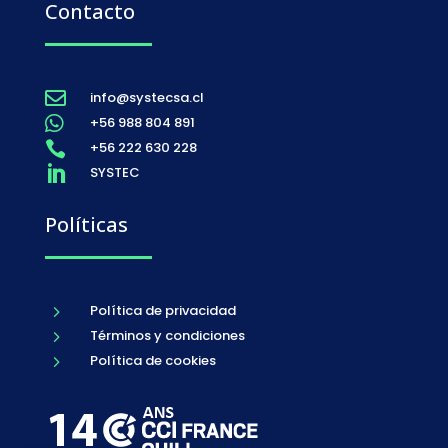
Contacto
info@systecsa.cl

+56 988 804 891

+56 222 630 228

SYSTEC

Políticas
Política de privacidad
5
Términos y condiciones
5
Política de cookies
5