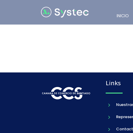
INICIO
Links
Nuestras
5
Represe
5
Contac
5