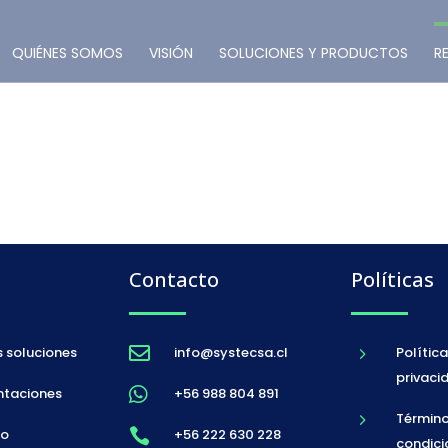
QUIÉNES SOMOS
VISIÓN
SOLUCIONES Y PRODUCTOS
R
Contacto
Políticas
 soluciones
info@systecsa.cl
Polític

5
privaci
ntaciones
+56 988 804 891

Término
5
to
+56 222 630 228

condici